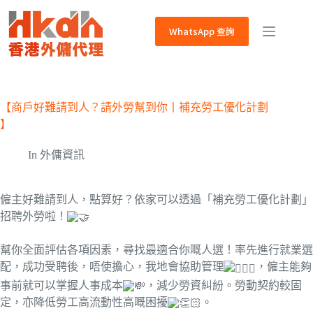
WhatsApp 查詢
【商戶好難請到人？請外勞幫到你丨補充勞工優化計劃
】
In
外傭資訊
僱主好難請到人，點算好？依家可以透過「補充勞工優化計劃」
招聘外勞啦！
幫你全面評估各項因素，尋找最適合你嘅人選！率先進行就業選
配，成功受聘後，唔使擔心，我地會協助管理
，僱主能夠
事前就可以掌握人事成本
，減少勞資糾紛。勞動契約較固
定，亦降低勞工高流動性高嘅困擾
。