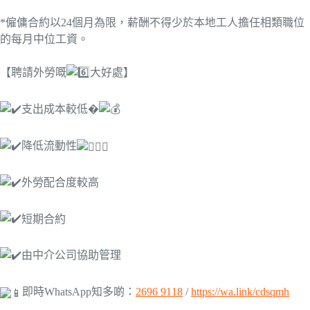
*僱傭合約以24個月為限，薪酬不得少於本地工人擔任相類職位
的每月中位工資。
【聘請外勞嘅
大好處】
支出成本較低�
降低流動性
外勞配合度較高
短期合約
由中介公司協助管理
即時WhatsApp知多啲：
2696 9118
/
https://wa.link/cdsqmh